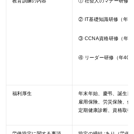
教育訓練の内容
① 社会人のマナー研修（
② IT基礎知識研修（年1
③ CCNA資格研修（年2
④ リーダー研修（年40
福利厚生
年末年始、慶弔、誕生日
雇用保険、労災保険、健
定期健康診断、資格取得
労使協定に関する事項
協定の締結 :あり（労使