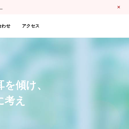
。
合わせ
アクセス
耳を傾け、
に考え